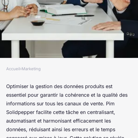
Accueil
›
Marketing
MARKETING
Optimisez la gestion des
Optimiser la gestion des données produits est
essentiel pour garantir la cohérence et la qualité des
données produits avec pim
informations sur tous les canaux de vente. Pim
solidpepper
Solidpepper facilite cette tâche en centralisant,
automatisant et harmonisant efficacement les
Yasmine
•
5 octobre 2025
•
6 min de lecture
données, réduisant ainsi les erreurs et le temps