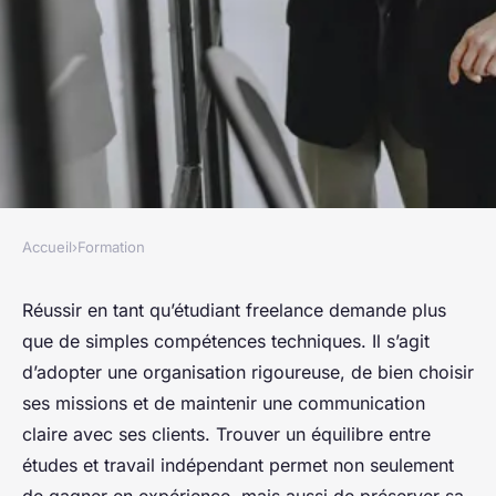
Accueil
›
Formation
FORMATION
Missions freelance étudiant : 5
Réussir en tant qu’étudiant freelance demande plus
que de simples compétences techniques. Il s’agit
stratégies efficaces pour
d’adopter une organisation rigoureuse, de bien choisir
réussir
ses missions et de maintenir une communication
claire avec ses clients. Trouver un équilibre entre
Yasmine
•
10 octobre 2025
•
7 min de lecture
études et travail indépendant permet non seulement