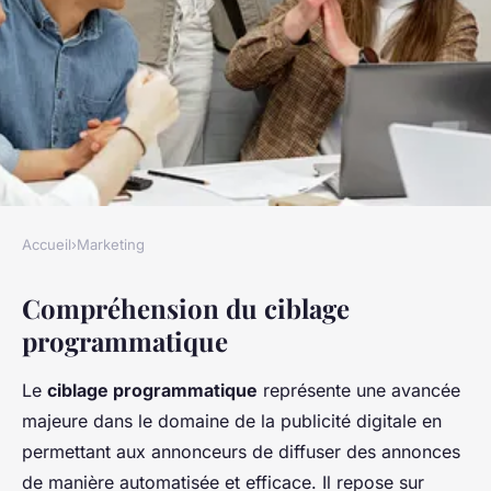
Accueil
›
Marketing
MARKETING
Compréhension du ciblage
Évolutionner avec le ciblage
programmatique
programmatique : La nouvelle
frontière de l'innovation
Le
ciblage programmatique
représente une avancée
majeure dans le domaine de la publicité digitale en
Yasmine
•
25 avril 2025
•
5 min de lecture
permettant aux annonceurs de diffuser des annonces
de manière automatisée et efficace. Il repose sur