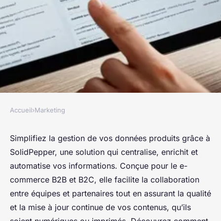
Accueil
›
Marketing
MARKETING
Pim solidpepper : simplifiez la
Simplifiez la gestion de vos données produits grâce à
SolidPepper, une solution qui centralise, enrichit et
gestion de vos données
automatise vos informations. Conçue pour le e-
produits
commerce B2B et B2C, elle facilite la collaboration
entre équipes et partenaires tout en assurant la qualité
Yasmine
•
2 juillet 2025
•
4 min de lecture
et la mise à jour continue de vos contenus, qu’ils