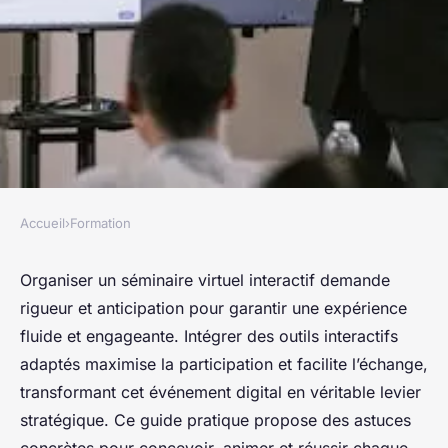
Accueil
›
Formation
FORMATION
Organisation de séminaire
Organiser un séminaire virtuel interactif demande
rigueur et anticipation pour garantir une expérience
virtuel interactif : guide
fluide et engageante. Intégrer des outils interactifs
pratique et astuces
adaptés maximise la participation et facilite l’échange,
transformant cet événement digital en véritable levier
Yasmine
•
16 juin 2025
•
5 min de lecture
stratégique. Ce guide pratique propose des astuces