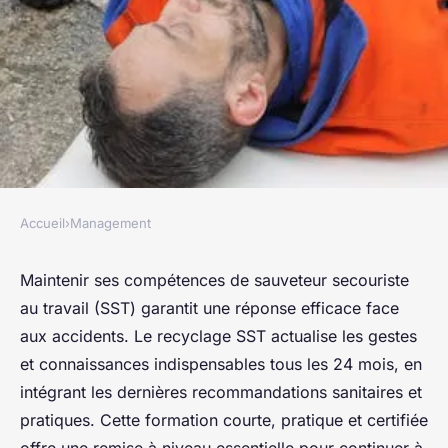
Accueil
›
Management
MANAGEMENT
Recyclage SST : Maintenez vos
Maintenir ses compétences de sauveteur secouriste
au travail (SST) garantit une réponse efficace face
compétences de sauveteur au
aux accidents. Le recyclage SST actualise les gestes
top
et connaissances indispensables tous les 24 mois, en
intégrant les dernières recommandations sanitaires et
Yasmine
•
4 juin 2025
•
3 min de lecture
pratiques. Cette formation courte, pratique et certifiée