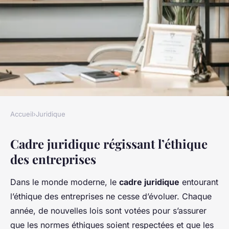
Accueil
›
Juridique
JURIDIQUE
Cadre juridique régissant l’éthique
L'impact juridique sur
des entreprises
l'éthique des entreprises :
enjeux et implications
Dans le monde moderne, le
cadre juridique
entourant
l’éthique des entreprises ne cesse d’évoluer. Chaque
Yasmine
•
25 avril 2025
•
6 min de lecture
année, de nouvelles lois sont votées pour s’assurer
que les normes éthiques soient respectées et que les