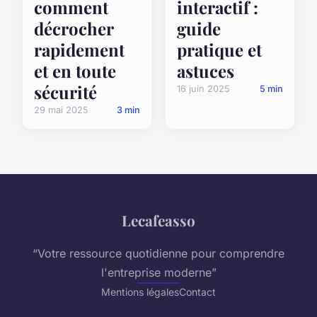
comment
interactif :
décrocher
guide
rapidement
pratique et
et en toute
astuces
sécurité
16 juin 2025
5 min
29 mai 2025
3 min
Lecafeasso
“Votre ressource quotidienne pour comprendre
l'entreprise moderne”
Mentions légales
Contact