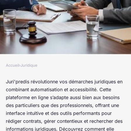
Accueil
›
Juridique
JURIDIQUE
Découvrez comment
Juri'predis révolutionne vos démarches juridiques en
combinant automatisation et accessibilité. Cette
juri'predis facilite vos
plateforme en ligne s’adapte aussi bien aux besoins
démarches juridiques
des particuliers que des professionnels, offrant une
interface intuitive et des outils performants pour
Yasmine
•
2 juin 2025
•
6 min de lecture
rédiger contrats, gérer contentieux et rechercher des
informations juridiques. Découvrez comment elle