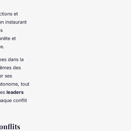
tions et
n instaurant
es
nnête et
e.
es dans la
mêmes des
er ses
utonome, tout
Les
leaders
aque conflit
onflits