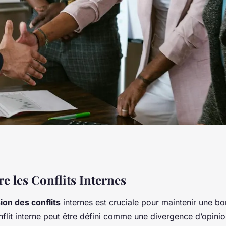
n Mécanisme
 les Conflits Internes
on des conflits
internes est cruciale pour maintenir une 
des Conflits
flit interne peut être défini comme une divergence d’opinio