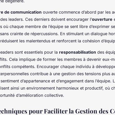
 ne dégénère.
re de communication
ouverte commence d’abord par les ac
es leaders. Ces derniers doivent encourager l’
ouverture
e
s où chaque membre de l’équipe se sent libre d’exprimer s
sans crainte de répercussions. En stimulant un dialogue ho
 réduisent les malentendus et renforcent la cohésion d’équip
s leaders sont essentiels pour la
responsabilisation
des équip
flits. Cela implique de former les membres à devenir eux-
onflits compétents. Encourager chaque individu à développ
erpersonnelles contribue à une gestion des tensions plus a
e sentiment d’appartenance et d’engagement dans l’équipe. 
isent ainsi un environnement harmonieux et productif, où ch
rtunité d’amélioration collective.
echniques pour Faciliter la Gestion des C