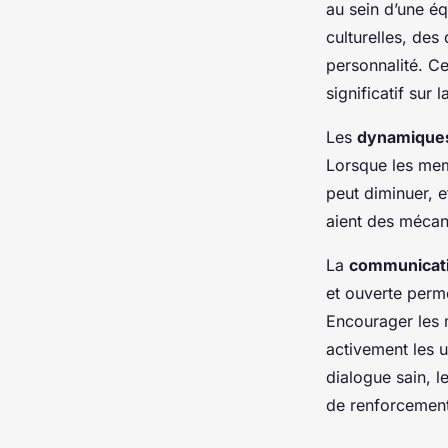
Internes
au sein d’une éq
culturelles, des
personnalité. Ce
Yasmine
•
25 avril 2025
•
5 min de lecture
significatif sur 
Les
dynamiques
Lorsque les mem
peut diminuer, et
aient des mécan
La
communicati
et ouverte perme
Encourager les 
activement les u
dialogue sain, l
de renforcement 