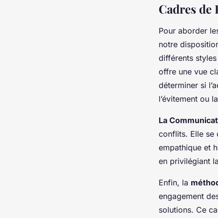
Cadres de 
Pour aborder l
notre disposition
différents style
offre une vue cla
déterminer si l
l’évitement ou l
La Communicati
conflits. Elle s
empathique et h
en privilégiant 
Enfin, la
méthod
engagement des 
solutions. Ce c