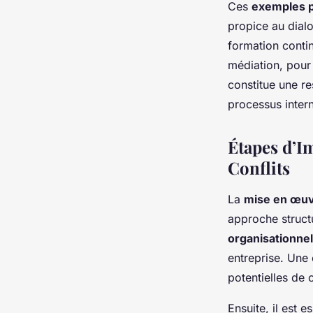
Ces
exemples p
propice au dialo
formation conti
médiation, pour
constitue une r
processus inter
Étapes d’I
Conflits
La
mise en œu
approche structu
organisationne
entreprise. Une
potentielles de c
Ensuite, il est e