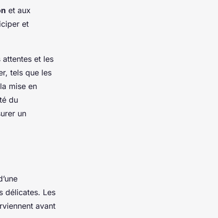
on
et aux
ciper et
 attentes et les
r, tels que les
la mise en
té du
surer un
d’une
s délicates. Les
erviennent avant