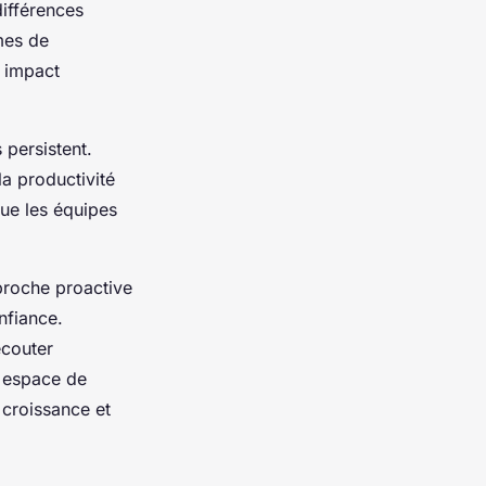
différences
mes de
n impact
 persistent.
a productivité
 que les équipes
proche proactive
nfiance.
écouter
n espace de
 croissance et