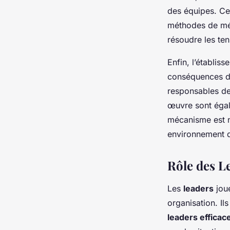
des équipes. Cel
méthodes de méd
résoudre les ten
Enfin, l’établis
conséquences de 
responsables des
œuvre sont égale
mécanisme est n
environnement d
Rôle des Le
Les
leaders
joue
organisation. Il
leaders efficac