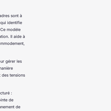
cadres sont à
 qui identifie
n. Ce modèle
tion. Il aide à
ccommodement,
ur gérer les
 manière
 des tensions
cturé :
ointe de
onnement de