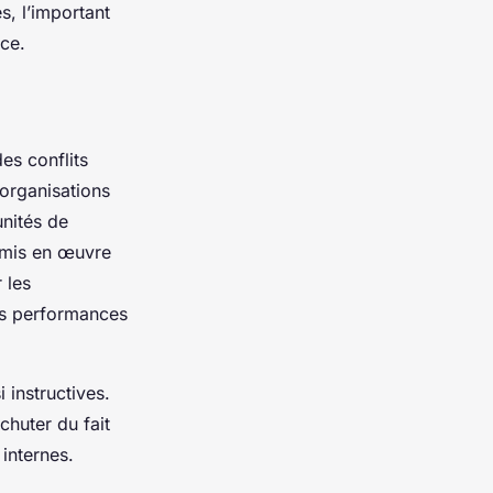
, l’important
nce.
es conflits
 organisations
unités de
t mis en œuvre
 les
es performances
 instructives.
chuter du fait
internes.