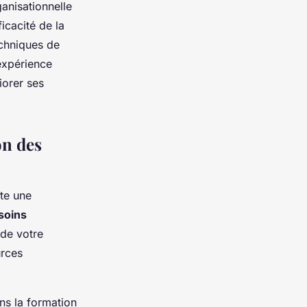
ganisationnelle
icacité de la
echniques de
expérience
iorer ses
on des
te une
soins
 de votre
urces
s la formation