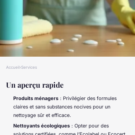
Accueil
›
Services
SERVICES
Un aperçu rapide
Produits d'entretien : optez
pour une solution écologique
Produits ménagers
: Privilégier des formules
et efficace
claires et sans substances nocives pour un
nettoyage sûr et efficace.
Nicet
•
04/06/2026 17:35
•
11 min de lecture
Nettoyants écologiques
: Opter pour des
solutions certifiées, comme l’Ecolabel ou Ecocert,