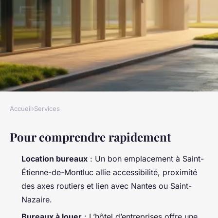
Accueil
›
Services
SERVICES
Pour comprendre rapidement
Comment sécuriser votre
choix de location bureaux à
Location bureaux
: Un bon emplacement à Saint-
Saint-Étienne-de-Montluc
Étienne-de-Montluc allie accessibilité, proximité
des axes routiers et lien avec Nantes ou Saint-
Nicet
•
03/07/2026 08:34
•
12 min de lecture
Nazaire.
Bureaux à louer
: L’hôtel d’entreprises offre une