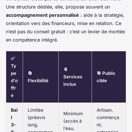
Une structure dédiée, elle, propose souvent un
accompagnement personnalisé
: aide à la stratégie,
orientation vers des financeurs, mise en relation. Ce
n’est pas du conseil gratuit : c’est un levier de montée
en compétence intégré.
✅
Ty
📎
pe
🔄
🎯 Public
Services
d'o
Flexibilité
cible
inclus
ffr
e
Bai
Limitée
Artisan,
Minimum
l
(préavis
commerça
(accès à
3-
long,
nt,
l’eau,