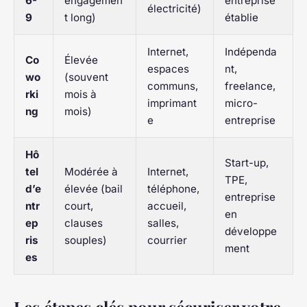
6-
engagemen
entreprise
électricité)
9
t long)
établie
Internet,
Indépenda
Co
Élevée
espaces
nt,
wo
(souvent
communs,
freelance,
rki
mois à
imprimant
micro-
ng
mois)
e
entreprise
Hô
Start-up,
tel
Modérée à
Internet,
TPE,
d’e
élevée (bail
téléphone,
entreprise
ntr
court,
accueil,
en
ep
clauses
salles,
développe
ris
souples)
courrier
ment
es