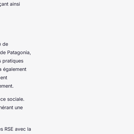
çant ainsi
é de
 de Patagonia,
 pratiques
a également
ment
gement.
ice sociale.
nérant une
ues RSE avec la