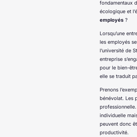
Essentiel
fondamentaux de
écologique et l’
employés
?
Yasmine
•
25 avril 2025
•
6 min de lecture
Lorsqu’une entre
les employés se
l’université de 
entreprise s’eng
pour le bien-êtr
elle se traduit p
Prenons l’exemp
bénévolat. Les p
professionnelle.
individuelle mai
peuvent donc êt
productivité.