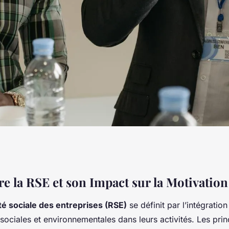
 et la Fidélité des
 la RSE et son Impact sur la Motivation
té sociale des entreprises (RSE)
se définit par l’intégratio
RSE : Votre Guide
ociales et environnementales dans leurs activités. Les prin