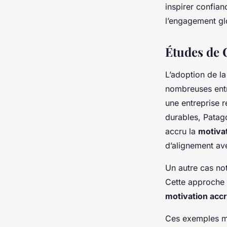
inspirer confian
l’engagement glo
Études de 
L’adoption de l
nombreuses entr
une entreprise 
durables, Patag
accru la
motiva
d’alignement ave
Un autre cas nota
Cette approche
motivation acc
Ces exemples mon