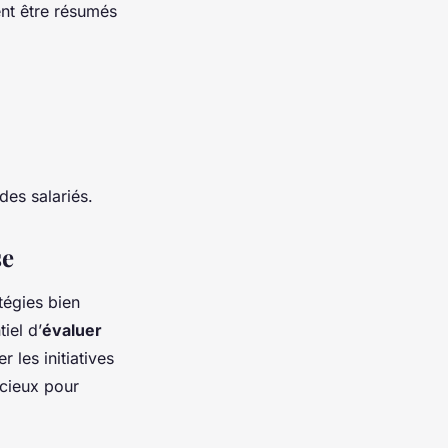
ent être résumés
des salariés.
se
tégies bien
iel d’
évaluer
 les initiatives
écieux pour