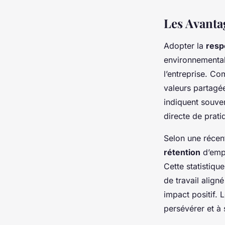
Les Avantag
Adopter la
resp
environnemental
l’entreprise. C
valeurs partagé
indiquent souve
directe de prat
Selon une récen
rétention
d’empl
Cette statistiqu
de travail align
impact positif. 
persévérer et à 