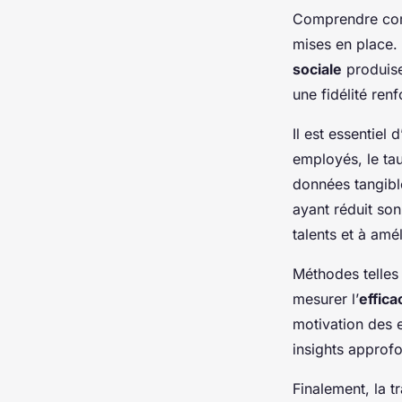
Comprendre c
mises en place. 
sociale
produise
une fidélité ren
Il est essentiel d
employés, le tau
données tangible
ayant réduit so
talents et à amél
Méthodes telles 
mesurer l’
effica
motivation des 
insights approfo
Finalement, la t