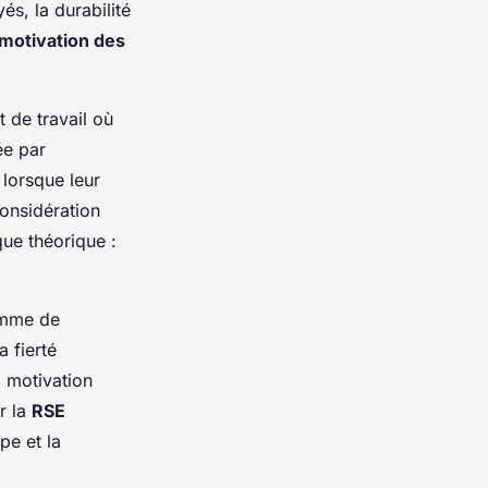
s, la durabilité
motivation des
 de travail où
ée par
 lorsque leur
considération
que théorique :
amme de
a fierté
a motivation
r la
RSE
pe et la