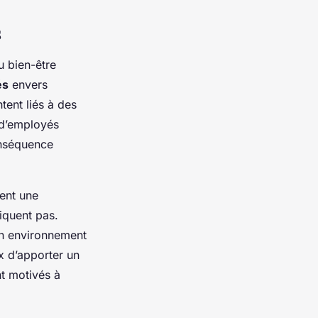
s
u bien-être
és
envers
tent liés à des
d’employés
onséquence
ent une
iquent pas.
 Un environnement
ux d’apporter un
nt motivés à